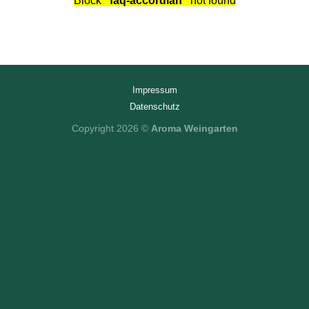
Block
"faq-accordian"
not found
Impressum
Datenschutz
Copyright 2026 ©
Aroma Weingarten